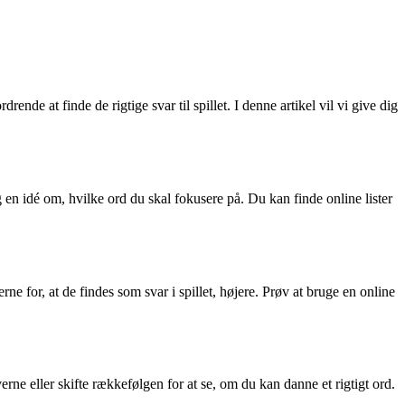
nde at finde de rigtige svar til spillet. I denne artikel vil vi give dig
ig en idé om, hvilke ord du skal fokusere på. Du kan finde online lister
ne for, at de findes som svar i spillet, højere. Prøv at bruge en online
rne eller skifte rækkefølgen for at se, om du kan danne et rigtigt ord.