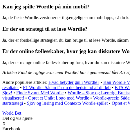
Kan jeg spille Wordle på min mobil?
Ja, de fleste Wordle-versioner er tilgængelige som mobilapps, så du ka
Er der en strategi til at løse Wordle?
Ja, der er forskellige strategier, du kan bruge til at løse Wordle, sås
Er der online fællesskaber, hvor jeg kan diskutere Wo
Ja, der er mange online fællesskaber og fora, hvor du kan diskutere Wor
Artiklen Find de rigtige svar med Wordle! har i gennemsnit fået
3.3
st
Andre populære artikler:
Hvad betyder gul i Wordle?
•
Kan Wordle Væ
resultater
•
F1 Wordle: Sådan får du det bedste ud af dit løb
•
BTS Wor
Sjov!
•
Finde Svaret Med Wordle
•
Wordle – Sjov og Lærerigt Brætsp
visualiseret!
•
Opret et Unikt Logo med Wordle
•
Wordle-greek: Såda
startstrategi
•
Sjov og læring med Contexto Wordle-spillet
•
Opret et 
World Bet
Del og vis hjerte
X
Facebook