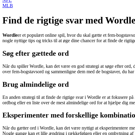
NFL
MLB
Find de rigtige svar med Wordle
Wordle
er et populært online spil, hvor du skal gætte et fem-bogstavsor
nogle nyttige tips og tricks til at øge dine chancer for at finde de rigti
Søg efter gættede ord
Når du spiller Wordle, kan det være en god strategi at søge efter ord, d
over fem-bogstavsord og sammenligne dem med de bogstaver, du har gæt
Brug almindelige ord
En anden strategi til at finde de rigtige svar i Wordle er at fokusere p
ordbog eller en liste over de mest almindelige ord for at hjælpe dig med
Eksperimenter med forskellige kombinati
Når du gætter ord i Wordle, kan det være nyttigt at eksperimentere med
Nogle gange kan et lille ændring i rækkefølgen eller en ombytning af bo