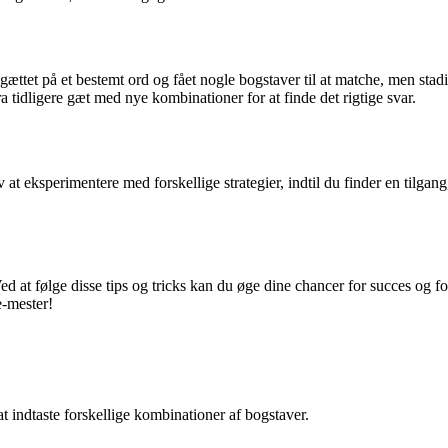
 gættet på et bestemt ord og fået nogle bogstaver til at matche, men stad
 tidligere gæt med nye kombinationer for at finde det rigtige svar.
t eksperimentere med forskellige strategier, indtil du finder en tilgang, 
d at følge disse tips og tricks kan du øge dine chancer for succes og f
e-mester!
 at indtaste forskellige kombinationer af bogstaver.