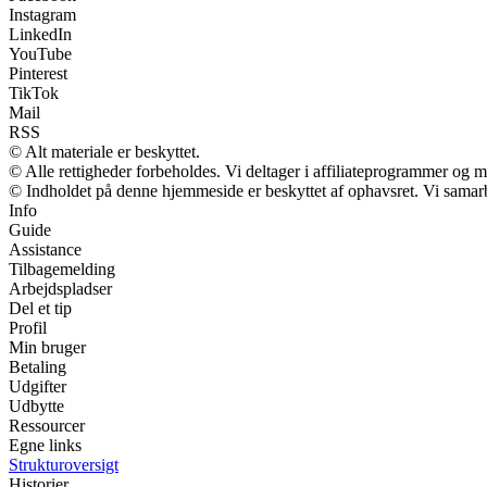
Instagram
LinkedIn
YouTube
Pinterest
TikTok
Mail
RSS
© Alt materiale er beskyttet.
© Alle rettigheder forbeholdes. Vi deltager i affiliateprogrammer og m
© Indholdet på denne hjemmeside er beskyttet af ophavsret. Vi samar
Info
Guide
Assistance
Tilbagemelding
Arbejdspladser
Del et tip
Profil
Min bruger
Betaling
Udgifter
Udbytte
Ressourcer
Egne links
Strukturoversigt
Historier