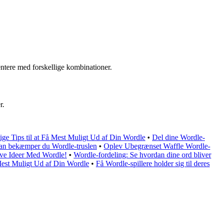
mentere med forskellige kombinationer.
r.
ge Tips til at Få Mest Muligt Ud af Din Wordle
•
Del dine Wordle-
an bekæmper du Wordle-truslen
•
Oplev Ubegrænset Waffle Wordle-
tive Ideer Med Wordle!
•
Wordle-fordeling: Se hvordan dine ord bliver
 Mest Muligt Ud af Din Wordle
•
Få Wordle-spillere holder sig til deres