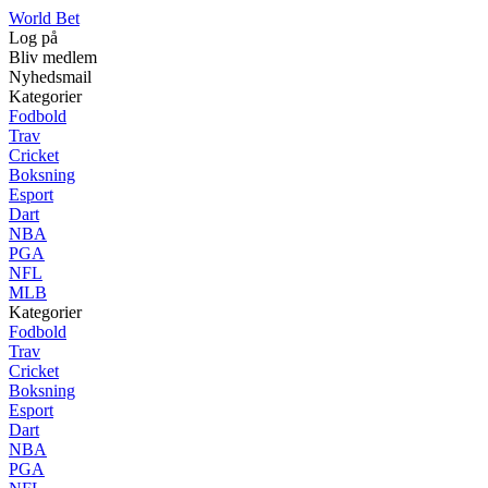
World Bet
Log på
Bliv medlem
Nyhedsmail
Kategorier
Fodbold
Trav
Cricket
Boksning
Esport
Dart
NBA
PGA
NFL
MLB
Kategorier
Fodbold
Trav
Cricket
Boksning
Esport
Dart
NBA
PGA