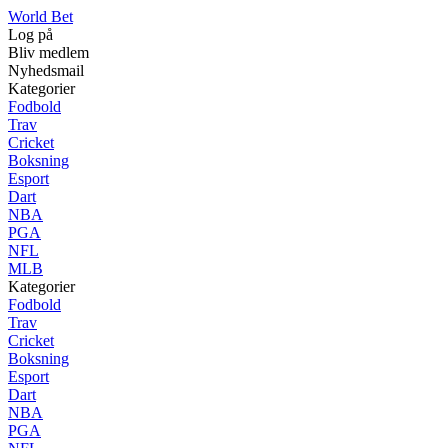
World Bet
Log på
Bliv medlem
Nyhedsmail
Kategorier
Fodbold
Trav
Cricket
Boksning
Esport
Dart
NBA
PGA
NFL
MLB
Kategorier
Fodbold
Trav
Cricket
Boksning
Esport
Dart
NBA
PGA