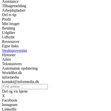
Assistance
Tilbagemelding
Arbejdspladser
Del et tip
Profil
Min bruger
Betaling
Udgifter
Udbytte
Ressourcer
Egne links
Strukturoversigt
Historier
Arkiv
Tekstunivers
Automatisk opdatering
WorldBet.dk
informedia
kontakt@informedia.dk
Del og vis hjerte
X
Facebook
Instagram
LinkedIn