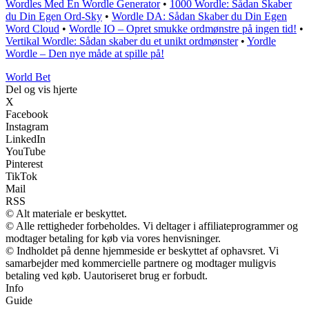
Wordles Med En Wordle Generator
•
1000 Wordle: Sådan Skaber
du Din Egen Ord-Sky
•
Wordle DA: Sådan Skaber du Din Egen
Word Cloud
•
Wordle IO – Opret smukke ordmønstre på ingen tid!
•
Vertikal Wordle: Sådan skaber du et unikt ordmønster
•
Yordle
Wordle – Den nye måde at spille på!
World Bet
Del og vis hjerte
X
Facebook
Instagram
LinkedIn
YouTube
Pinterest
TikTok
Mail
RSS
© Alt materiale er beskyttet.
© Alle rettigheder forbeholdes. Vi deltager i affiliateprogrammer og
modtager betaling for køb via vores henvisninger.
© Indholdet på denne hjemmeside er beskyttet af ophavsret. Vi
samarbejder med kommercielle partnere og modtager muligvis
betaling ved køb. Uautoriseret brug er forbudt.
Info
Guide