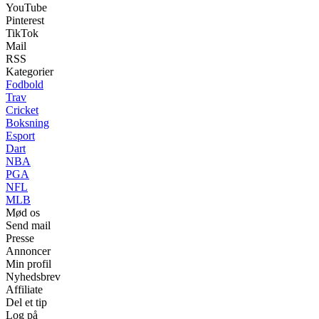
YouTube
Pinterest
TikTok
Mail
RSS
Kategorier
Fodbold
Trav
Cricket
Boksning
Esport
Dart
NBA
PGA
NFL
MLB
Mød os
Send mail
Presse
Annoncer
Min profil
Nyhedsbrev
Affiliate
Del et tip
Log på