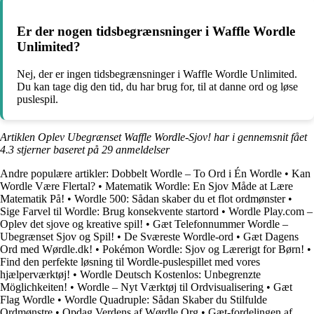
Er der nogen tidsbegrænsninger i Waffle Wordle
Unlimited?
Nej, der er ingen tidsbegrænsninger i Waffle Wordle Unlimited.
Du kan tage dig den tid, du har brug for, til at danne ord og løse
puslespil.
Artiklen Oplev Ubegrænset Waffle Wordle-Sjov! har i gennemsnit fået
4.3
stjerner baseret på
29
anmeldelser
Andre populære artikler:
Dobbelt Wordle – To Ord i Én Wordle
•
Kan
Wordle Være Flertal?
•
Matematik Wordle: En Sjov Måde at Lære
Matematik På!
•
Wordle 500: Sådan skaber du et flot ordmønster
•
Sige Farvel til Wordle: Brug konsekvente startord
•
Wordle Play.com –
Oplev det sjove og kreative spil!
•
Gæt Telefonnummer Wordle –
Ubegrænset Sjov og Spil!
•
De Sværeste Wordle-ord
•
Gæt Dagens
Ord med Wørdle.dk!
•
Pokémon Wordle: Sjov og Lærerigt for Børn!
•
Find den perfekte løsning til Wordle-puslespillet med vores
hjælperværktøj!
•
Wordle Deutsch Kostenlos: Unbegrenzte
Möglichkeiten!
•
Wordle – Nyt Værktøj til Ordvisualisering
•
Gæt
Flag Wordle
•
Wordle Quadruple: Sådan Skaber du Stilfulde
Ordmønstre
•
Opdag Verdens af Wørdle Org
•
Gæt-fordelingen af