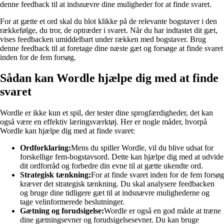
denne feedback til at indsnævre dine muligheder for at finde svaret.
For at gætte et ord skal du blot klikke på de relevante bogstaver i den
rækkefølge, du tror, de optræder i svaret. Når du har indtastet dit gæt,
vises feedbacken umiddelbart under rækken med bogstaver. Brug
denne feedback til at foretage dine næste gæt og forsøge at finde svaret
inden for de fem forsøg.
Sådan kan Wordle hjælpe dig med at finde
svaret
Wordle er ikke kun et spil, der tester dine sprogfærdigheder, det kan
også være en effektiv læringsværktøj. Her er nogle måder, hvorpå
Wordle kan hjælpe dig med at finde svaret:
Ordforklaring:
Mens du spiller Wordle, vil du blive udsat for
forskellige fem-bogstavsord. Dette kan hjælpe dig med at udvide
dit ordforråd og forbedre din evne til at gætte ukendte ord.
Strategisk tænkning:
For at finde svaret inden for de fem forsøg
kræver det strategisk tænkning. Du skal analysere feedbacken
og bruge dine tidligere gæt til at indsnævre mulighederne og
tage velinformerede beslutninger.
Gætning og forudsigelse:
Wordle er også en god måde at træne
dine gætningsevner og forudsigelsesevner. Du kan bruge