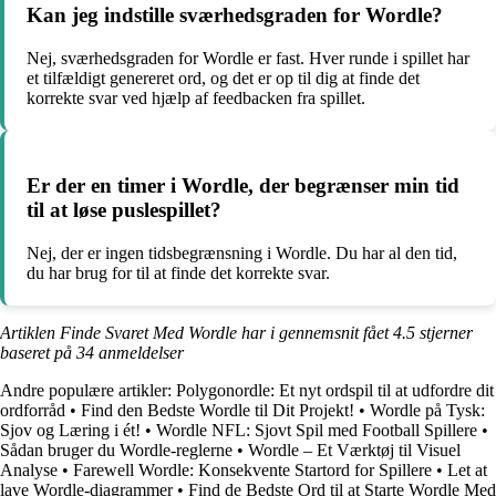
Kan jeg indstille sværhedsgraden for Wordle?
Nej, sværhedsgraden for Wordle er fast. Hver runde i spillet har
et tilfældigt genereret ord, og det er op til dig at finde det
korrekte svar ved hjælp af feedbacken fra spillet.
Er der en timer i Wordle, der begrænser min tid
til at løse puslespillet?
Nej, der er ingen tidsbegrænsning i Wordle. Du har al den tid,
du har brug for til at finde det korrekte svar.
Artiklen Finde Svaret Med Wordle har i gennemsnit fået
4.5
stjerner
baseret på
34
anmeldelser
Andre populære artikler:
Polygonordle: Et nyt ordspil til at udfordre dit
ordforråd
•
Find den Bedste Wordle til Dit Projekt!
•
Wordle på Tysk:
Sjov og Læring i ét!
•
Wordle NFL: Sjovt Spil med Football Spillere
•
Sådan bruger du Wordle-reglerne
•
Wordle – Et Værktøj til Visuel
Analyse
•
Farewell Wordle: Konsekvente Startord for Spillere
•
Let at
lave Wordle-diagrammer
•
Find de Bedste Ord til at Starte Wordle Med