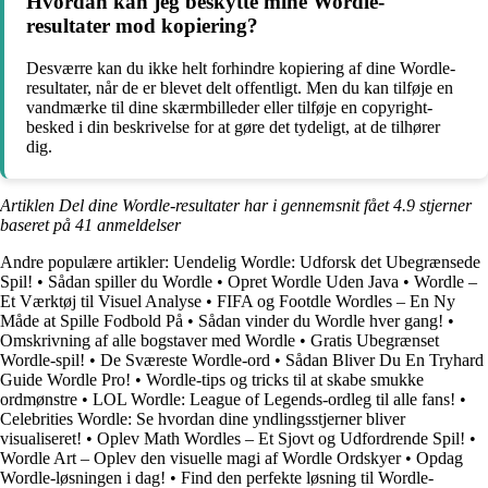
Hvordan kan jeg beskytte mine Wordle-
resultater mod kopiering?
Desværre kan du ikke helt forhindre kopiering af dine Wordle-
resultater, når de er blevet delt offentligt. Men du kan tilføje en
vandmærke til dine skærmbilleder eller tilføje en copyright-
besked i din beskrivelse for at gøre det tydeligt, at de tilhører
dig.
Artiklen Del dine Wordle-resultater har i gennemsnit fået
4.9
stjerner
baseret på
41
anmeldelser
Andre populære artikler:
Uendelig Wordle: Udforsk det Ubegrænsede
Spil!
•
Sådan spiller du Wordle
•
Opret Wordle Uden Java
•
Wordle –
Et Værktøj til Visuel Analyse
•
FIFA og Footdle Wordles – En Ny
Måde at Spille Fodbold På
•
Sådan vinder du Wordle hver gang!
•
Omskrivning af alle bogstaver med Wordle
•
Gratis Ubegrænset
Wordle-spil!
•
De Sværeste Wordle-ord
•
Sådan Bliver Du En Tryhard
Guide Wordle Pro!
•
Wordle-tips og tricks til at skabe smukke
ordmønstre
•
LOL Wordle: League of Legends-ordleg til alle fans!
•
Celebrities Wordle: Se hvordan dine yndlingsstjerner bliver
visualiseret!
•
Oplev Math Wordles – Et Sjovt og Udfordrende Spil!
•
Wordle Art – Oplev den visuelle magi af Wordle Ordskyer
•
Opdag
Wordle-løsningen i dag!
•
Find den perfekte løsning til Wordle-