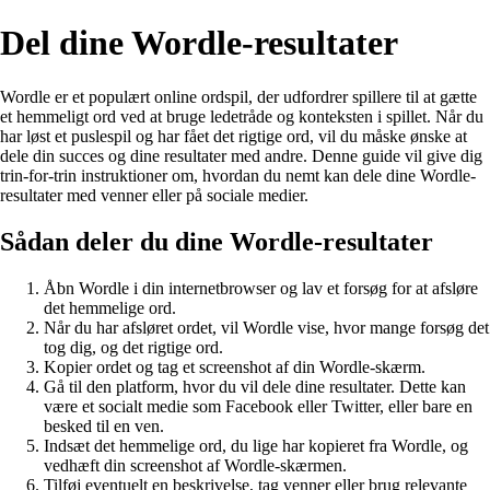
Del dine Wordle-resultater
Wordle er et populært online ordspil, der udfordrer spillere til at gætte
et hemmeligt ord ved at bruge ledetråde og konteksten i spillet. Når du
har løst et puslespil og har fået det rigtige ord, vil du måske ønske at
dele din succes og dine resultater med andre. Denne guide vil give dig
trin-for-trin instruktioner om, hvordan du nemt kan dele dine Wordle-
resultater med venner eller på sociale medier.
Sådan deler du dine Wordle-resultater
Åbn Wordle i din internetbrowser og lav et forsøg for at afsløre
det hemmelige ord.
Når du har afsløret ordet, vil Wordle vise, hvor mange forsøg det
tog dig, og det rigtige ord.
Kopier ordet og tag et screenshot af din Wordle-skærm.
Gå til den platform, hvor du vil dele dine resultater. Dette kan
være et socialt medie som Facebook eller Twitter, eller bare en
besked til en ven.
Indsæt det hemmelige ord, du lige har kopieret fra Wordle, og
vedhæft din screenshot af Wordle-skærmen.
Tilføj eventuelt en beskrivelse, tag venner eller brug relevante