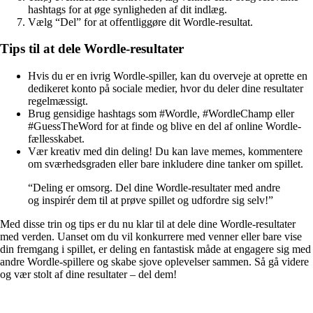
hashtags for at øge synligheden af dit indlæg.
Vælg “Del” for at offentliggøre dit Wordle-resultat.
Tips til at dele Wordle-resultater
Hvis du er en ivrig Wordle-spiller, kan du overveje at oprette en
dedikeret konto på sociale medier, hvor du deler dine resultater
regelmæssigt.
Brug gensidige hashtags som #Wordle, #WordleChamp eller
#GuessTheWord for at finde og blive en del af online Wordle-
fællesskabet.
Vær kreativ med din deling! Du kan lave memes, kommentere
om sværhedsgraden eller bare inkludere dine tanker om spillet.
“Deling er omsorg. Del dine Wordle-resultater med andre
og inspirér dem til at prøve spillet og udfordre sig selv!”
Med disse trin og tips er du nu klar til at dele dine Wordle-resultater
med verden. Uanset om du vil konkurrere med venner eller bare vise
din fremgang i spillet, er deling en fantastisk måde at engagere sig med
andre Wordle-spillere og skabe sjove oplevelser sammen. Så gå videre
og vær stolt af dine resultater – del dem!