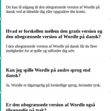
Du kan få adgang til den ubegrænsede version af Wordle på
dansk ved at tilmelde dig eller opgradere din konto.
Hvad er forskellen mellem den gratis version og
den ubegrænsede version af Wordle på dansk?
I den ubegrænsede version af Wordle på dansk får du flere
muligheder for at spille og udfordre dig selv.
Kan jeg spille Wordle på andre sprog end
dansk?
Ja, Wordle er tilgængelig på forskellige sprog, herunder tysk.
Er den ubegrænsede version af Wordle også
tilgængelig på tysk?