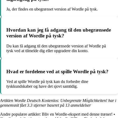
Ja, der findes en ubegrænset version af Wordle på tysk.
Hvordan kan jeg få adgang til den ubegrænsede
version af Wordle på tysk?
Du kan få adgang til den ubegrænsede version af Wordle på
tysk ved at tilmelde dig eller opgradere din konto.
Hvad er fordelene ved at spille Wordle på tysk?
Ved at spille Wordle på tysk kan du forbedre dine
tyskkundskaber og have det sjovt samtidig.
Artiklen Wordle Deutsch Kostenlos: Unbegrenzte Möglichkeiten! har i
gennemsnit fået
3.3
stjerner baseret på
13
anmeldelser
Andre populære artikler:
Bliv en Wordle-ekspert med denne træner!
•