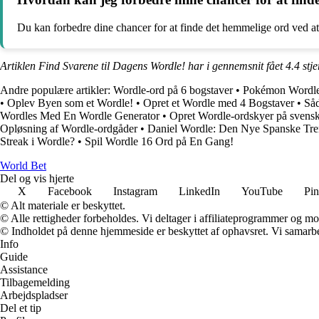
Du kan forbedre dine chancer for at finde det hemmelige ord ved at 
Artiklen Find Svarene til Dagens Wordle! har i gennemsnit fået
4.4
stje
Andre populære artikler:
Wordle-ord på 6 bogstaver
•
Pokémon Wordle:
•
Oplev Byen som et Wordle!
•
Opret et Wordle med 4 Bogstaver
•
Såd
Wordles Med En Wordle Generator
•
Opret Wordle-ordskyer på svens
Opløsning af Wordle-ordgåder
•
Daniel Wordle: Den Nye Spanske Tre
Streak i Wordle?
•
Spil Wordle 16 Ord på En Gang!
World Bet
Del og vis hjerte
X
Facebook
Instagram
LinkedIn
YouTube
Pin
© Alt materiale er beskyttet.
© Alle rettigheder forbeholdes. Vi deltager i affiliateprogrammer og mo
© Indholdet på denne hjemmeside er beskyttet af ophavsret. Vi samarbe
Info
Guide
Assistance
Tilbagemelding
Arbejdspladser
Del et tip