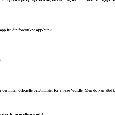
pp fra din foretrukne app-butik.
.
, er der ingen officielle belønninger for at løse Wordle. Men du kan alt
e det hemmelige ord?