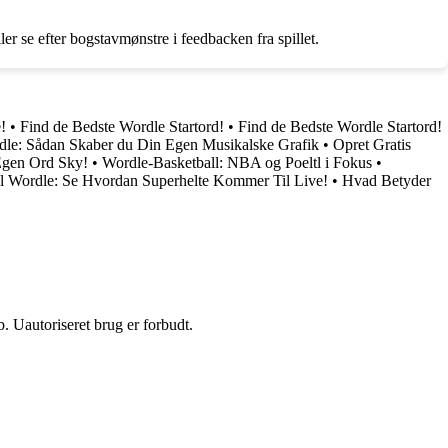
r se efter bogstavmønstre i feedbacken fra spillet.
!
•
Find de Bedste Wordle Startord!
•
Find de Bedste Wordle Startord!
e: Sådan Skaber du Din Egen Musikalske Grafik
•
Opret Gratis
Egen Ord Sky!
•
Wordle-Basketball: NBA og Poeltl i Fokus
•
l Wordle: Se Hvordan Superhelte Kommer Til Live!
•
Hvad Betyder
 Uautoriseret brug er forbudt.