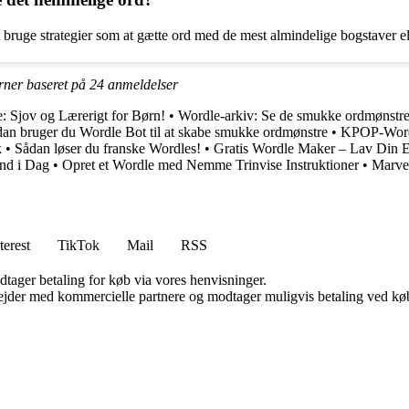
bruge strategier som at gætte ord med de mest almindelige bogstaver elle
rner baseret på
24
anmeldelser
 Sjov og Lærerigt for Børn!
•
Wordle-arkiv: Se de smukke ordmønstre
an bruger du Wordle Bot til at skabe smukke ordmønstre
•
KPOP-Wordl
k
•
Sådan løser du franske Wordles!
•
Gratis Wordle Maker – Lav Din 
nd i Dag
•
Opret et Wordle med Nemme Trinvise Instruktioner
•
Marve
terest
TikTok
Mail
RSS
dtager betaling for køb via vores henvisninger.
jder med kommercielle partnere og modtager muligvis betaling ved køb.