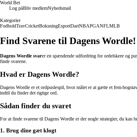
World Bet
Log på
Bliv medlem
Nyhedsmail
Kategorier
Fodbold
Trav
Cricket
Boksning
Esport
Dart
NBA
PGA
NFL
MLB
Find Svarene til Dagens Wordle!
Dagens Wordle svar
er en spændende udfordring for ordelskere og pusle
finde svarene.
Hvad er Dagens Wordle?
Dagens Wordle er et ordpuslespil, hvor målet er at gætte et fem-bogstav
indtil du finder det rigtige ord.
Sådan finder du svaret
For at finde svarene til Dagens Wordle er der nogle strategier, du kan b
1. Brug dine gæt klogt