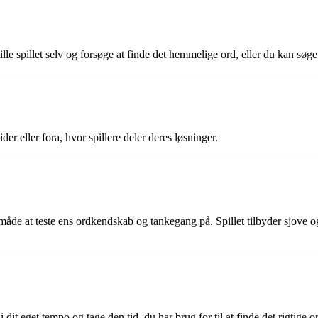
le spillet selv og forsøge at finde det hemmelige ord, eller du kan søge
r eller fora, hvor spillere deler deres løsninger.
de at teste ens ordkendskab og tankegang på. Spillet tilbyder sjove og
dit eget tempo og tage den tid, du har brug for til at finde det rigtige o