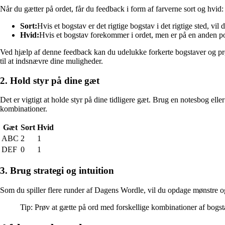
Når du gætter på ordet, får du feedback i form af farverne sort og hvid:
Sort:
Hvis et bogstav er det rigtige bogstav i det rigtige sted, vil 
Hvid:
Hvis et bogstav forekommer i ordet, men er på en anden posi
Ved hjælp af denne feedback kan du udelukke forkerte bogstaver og prøv
til at indsnævre dine muligheder.
2. Hold styr på dine gæt
Det er vigtigt at holde styr på dine tidligere gæt. Brug en notesbog el
kombinationer.
Gæt
Sort
Hvid
ABC
2
1
DEF
0
1
3. Brug strategi og intuition
Som du spiller flere runder af Dagens Wordle, vil du opdage mønstre og 
Tip: Prøv at gætte på ord med forskellige kombinationer af bogst