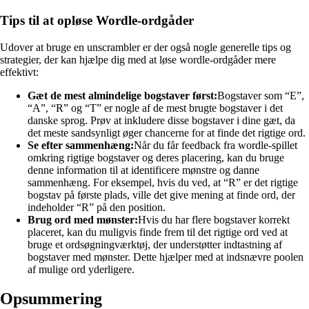
Tips til at opløse Wordle-ordgåder
Udover at bruge en unscrambler er der også nogle generelle tips og
strategier, der kan hjælpe dig med at løse wordle-ordgåder mere
effektivt:
Gæt de mest almindelige bogstaver først:
Bogstaver som “E”,
“A”, “R” og “T” er nogle af de mest brugte bogstaver i det
danske sprog. Prøv at inkludere disse bogstaver i dine gæt, da
det meste sandsynligt øger chancerne for at finde det rigtige ord.
Se efter sammenhæng:
Når du får feedback fra wordle-spillet
omkring rigtige bogstaver og deres placering, kan du bruge
denne information til at identificere mønstre og danne
sammenhæng. For eksempel, hvis du ved, at “R” er det rigtige
bogstav på første plads, ville det give mening at finde ord, der
indeholder “R” på den position.
Brug ord med mønster:
Hvis du har flere bogstaver korrekt
placeret, kan du muligvis finde frem til det rigtige ord ved at
bruge et ordsøgningværktøj, der understøtter indtastning af
bogstaver med mønster. Dette hjælper med at indsnævre poolen
af ​​mulige ord yderligere.
Opsummering