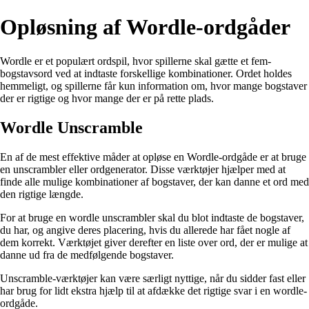
Opløsning af Wordle-ordgåder
Wordle er et populært ordspil, hvor spillerne skal gætte et fem-
bogstavsord ved at indtaste forskellige kombinationer. Ordet holdes
hemmeligt, og spillerne får kun information om, hvor mange bogstaver
der er rigtige og hvor mange der er på rette plads.
Wordle Unscramble
En af de mest effektive måder at opløse en Wordle-ordgåde er at bruge
en unscrambler eller ordgenerator. Disse værktøjer hjælper med at
finde alle mulige kombinationer af bogstaver, der kan danne et ord med
den rigtige længde.
For at bruge en wordle unscrambler skal du blot indtaste de bogstaver,
du har, og angive deres placering, hvis du allerede har fået nogle af
dem korrekt. Værktøjet giver derefter en liste over ord, der er mulige at
danne ud fra de medfølgende bogstaver.
Unscramble-værktøjer kan være særligt nyttige, når du sidder fast eller
har brug for lidt ekstra hjælp til at afdække det rigtige svar i en wordle-
ordgåde.