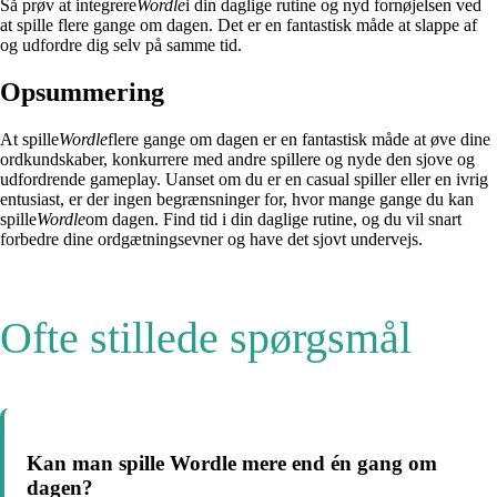
Så prøv at integrere
Wordle
i din daglige rutine og nyd fornøjelsen ved
at spille flere gange om dagen. Det er en fantastisk måde at slappe af
og udfordre dig selv på samme tid.
Opsummering
At spille
Wordle
flere gange om dagen er en fantastisk måde at øve dine
ordkundskaber, konkurrere med andre spillere og nyde den sjove og
udfordrende gameplay. Uanset om du er en casual spiller eller en ivrig
entusiast, er der ingen begrænsninger for, hvor mange gange du kan
spille
Wordle
om dagen. Find tid i din daglige rutine, og du vil snart
forbedre dine ordgætningsevner og have det sjovt undervejs.
Ofte stillede spørgsmål
Kan man spille Wordle mere end én gang om
dagen?