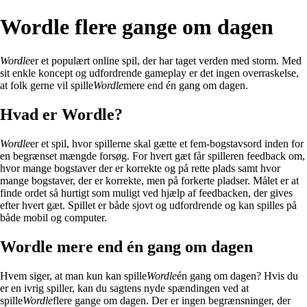
Wordle flere gange om dagen
Wordle
er et populært online spil, der har taget verden med storm. Med
sit enkle koncept og udfordrende gameplay er det ingen overraskelse,
at folk gerne vil spille
Wordle
mere end én gang om dagen.
Hvad er Wordle?
Wordle
er et spil, hvor spillerne skal gætte et fem-bogstavsord inden for
en begrænset mængde forsøg. For hvert gæt får spilleren feedback om,
hvor mange bogstaver der er korrekte og på rette plads samt hvor
mange bogstaver, der er korrekte, men på forkerte pladser. Målet er at
finde ordet så hurtigt som muligt ved hjælp af feedbacken, der gives
efter hvert gæt. Spillet er både sjovt og udfordrende og kan spilles på
både mobil og computer.
Wordle mere end én gang om dagen
Hvem siger, at man kun kan spille
Wordle
én gang om dagen? Hvis du
er en ivrig spiller, kan du sagtens nyde spændingen ved at
spille
Wordle
flere gange om dagen. Der er ingen begrænsninger, der