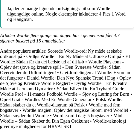
Ja, der er mange lignende ordsøgningsspil som Wordle
tilgængelige online. Nogle eksempler inkluderer 4 Pics 1 Word
og Hangman.
Artiklen Wordle flere gange om dagen har i gennemsnit fået
4.7
stjerner baseret på
15
anmeldelser
Andre populære artikler:
Scorede Wordle-ord: Ny måde at skabe
ordkunst på
•
Ordløs Wordle – En Ny Måde at Udforske Ord på
•
F1
Wordle: Sådan får du det bedste ud af dit løb
•
Wordle Play.com –
Oplev det sjove og kreative spil!
•
Den Sværeste Wordle: Sådan
Overvinder du Udfordringen!
•
Gæt-fordelingen af Wordle: Hvordan
det fungerer
•
Daniel Wordle: Den Nye Spanske Trend i Dag
•
Oplev
de Sjove og Kreative Wordle Regler!
•
Dyrlig Wordle – En Kreativ
Måde at Lære om Dyrearter
•
Sådan Bliver Du En Tryhard Guide
Wordle Pro!
•
11-mands Fodbold Wordle – Sjov og Læring for Børn
•
Opret Gratis Wordles Med En Wordle Generator
•
Polsk Wordle:
Sådan skaber du et Wordle-diagram på Polsk
•
Wordle med fem
bogstaver
•
Wordle-magien: Oplev det magiske Suomi med Wordle!
•
Sådan snyder du i Wordle
•
Wordle-ord i dag: 5 bogstaver
•
Mini
Wordle – Sådan Skaber du Din Egen Ordkunst
•
Wordle-teknologi
giver nye muligheder for HRVATSKI