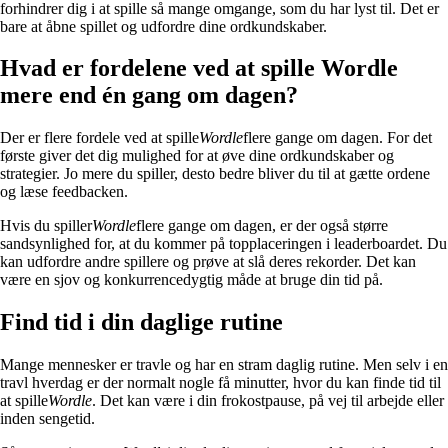
forhindrer dig i at spille så mange omgange, som du har lyst til. Det er
bare at åbne spillet og udfordre dine ordkundskaber.
Hvad er fordelene ved at spille Wordle
mere end én gang om dagen?
Der er flere fordele ved at spille
Wordle
flere gange om dagen. For det
første giver det dig mulighed for at øve dine ordkundskaber og
strategier. Jo mere du spiller, desto bedre bliver du til at gætte ordene
og læse feedbacken.
Hvis du spiller
Wordle
flere gange om dagen, er der også større
sandsynlighed for, at du kommer på topplaceringen i leaderboardet. Du
kan udfordre andre spillere og prøve at slå deres rekorder. Det kan
være en sjov og konkurrencedygtig måde at bruge din tid på.
Find tid i din daglige rutine
Mange mennesker er travle og har en stram daglig rutine. Men selv i en
travl hverdag er der normalt nogle få minutter, hvor du kan finde tid til
at spille
Wordle
. Det kan være i din frokostpause, på vej til arbejde eller
inden sengetid.