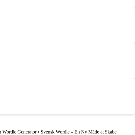
n Wordle Generator
•
Svensk Wordle – En Ny Måde at Skabe