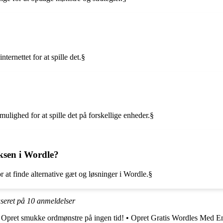
nternettet for at spille det.§
ulighed for at spille det på forskellige enheder.§
ksen i Wordle?
 at finde alternative gæt og løsninger i Wordle.§
aseret på
10
anmeldelser
Opret smukke ordmønstre på ingen tid!
•
Opret Gratis Wordles Med E