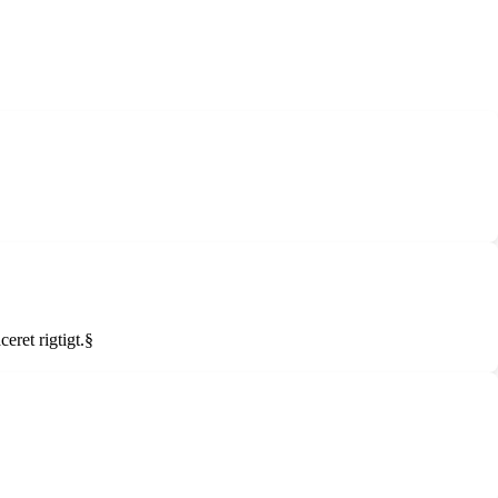
eret rigtigt.§