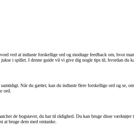
tavord ved at indtaste forskellige ord og modtage feedback om, hvor man
jukse i spillet. I denne guide vil vi give dig nogle tips til, hvordan du 
samtidigt. Når du gætter, kan du indtaste flere forskellige ord og se, 
e ord.
atcher de bogstaver, du har til rådighed. Du kan bruge disse værktøjer t
edst at bruge dem med omtanke.