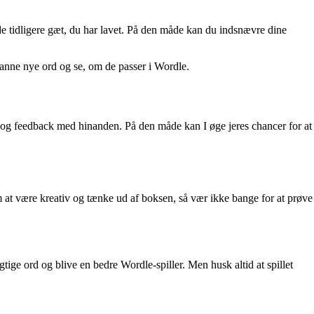
de tidligere gæt, du har lavet. På den måde kan du indsnævre dine
 danne nye ord og se, om de passer i Wordle.
æt og feedback med hinanden. På den måde kan I øge jeres chancer for at
 om at være kreativ og tænke ud af boksen, så vær ikke bange for at prøve
ige ord og blive en bedre Wordle-spiller. Men husk altid at spillet