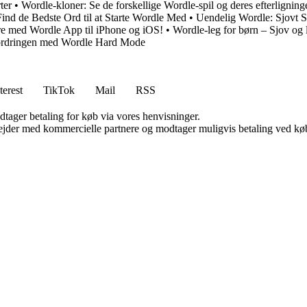
ter
•
Wordle-kloner: Se de forskellige Wordle-spil og deres efterligning
Find de Bedste Ord til at Starte Wordle Med
•
Uendelig Wordle: Sjovt S
e med Wordle App til iPhone og iOS!
•
Wordle-leg for børn – Sjov og 
rdringen med Wordle Hard Mode
terest
TikTok
Mail
RSS
dtager betaling for køb via vores henvisninger.
jder med kommercielle partnere og modtager muligvis betaling ved køb.