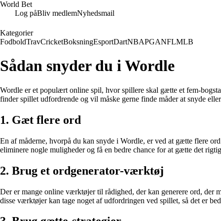
World Bet
Log på
Bliv medlem
Nyhedsmail
Kategorier
Fodbold
Trav
Cricket
Boksning
Esport
Dart
NBA
PGA
NFL
MLB
Sådan snyder du i Wordle
Wordle er et populært online spil, hvor spillere skal gætte et fem-bogs
finder spillet udfordrende og vil måske gerne finde måder at snyde eller 
1. Gæt flere ord
En af måderne, hvorpå du kan snyde i Wordle, er ved at gætte flere ord 
eliminere nogle muligheder og få en bedre chance for at gætte det rigtig
2. Brug et ordgenerator-værktøj
Der er mange online værktøjer til rådighed, der kan generere ord, der m
disse værktøjer kan tage noget af udfordringen ved spillet, så det er b