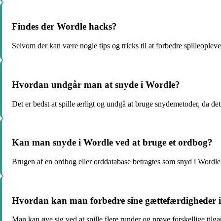
Findes der Wordle hacks?
Selvom der kan være nogle tips og tricks til at forbedre spilleopleve
Hvordan undgår man at snyde i Wordle?
Det er bedst at spille ærligt og undgå at bruge snydemetoder, da det 
Kan man snyde i Wordle ved at bruge et ordbog?
Brugen af en ordbog eller orddatabase betragtes som snyd i Wordle, d
Hvordan kan man forbedre sine gættefærdigheder 
Man kan øve sig ved at spille flere runder og prøve forskellige tilg