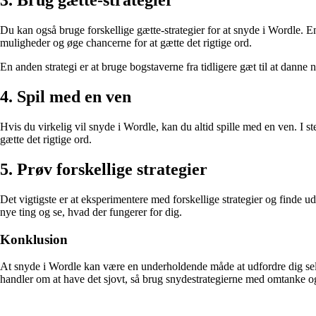
3. Brug gætte-strategier
Du kan også bruge forskellige gætte-strategier for at snyde i Wordle. E
muligheder og øge chancerne for at gætte det rigtige ord.
En anden strategi er at bruge bogstaverne fra tidligere gæt til at dann
4. Spil med en ven
Hvis du virkelig vil snyde i Wordle, kan du altid spille med en ven. I 
gætte det rigtige ord.
5. Prøv forskellige strategier
Det vigtigste er at eksperimentere med forskellige strategier og finde u
nye ting og se, hvad der fungerer for dig.
Konklusion
At snyde i Wordle kan være en underholdende måde at udfordre dig selv p
handler om at have det sjovt, så brug snydestrategierne med omtanke og 