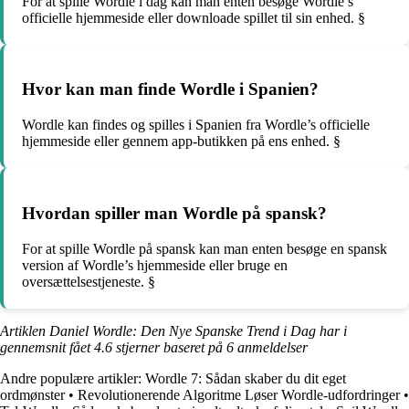
For at spille Wordle i dag kan man enten besøge Wordle’s
officielle hjemmeside eller downloade spillet til sin enhed. §
Hvor kan man finde Wordle i Spanien?
Wordle kan findes og spilles i Spanien fra Wordle’s officielle
hjemmeside eller gennem app-butikken på ens enhed. §
Hvordan spiller man Wordle på spansk?
For at spille Wordle på spansk kan man enten besøge en spansk
version af Wordle’s hjemmeside eller bruge en
oversættelsestjeneste. §
Artiklen Daniel Wordle: Den Nye Spanske Trend i Dag har i
gennemsnit fået
4.6
stjerner baseret på
6
anmeldelser
Andre populære artikler:
Wordle 7: Sådan skaber du dit eget
ordmønster
•
Revolutionerende Algoritme Løser Wordle-udfordringer
•