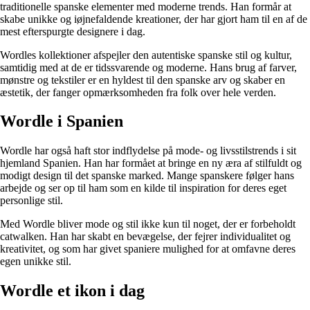
traditionelle spanske elementer med moderne trends. Han formår at
skabe unikke og iøjnefaldende kreationer, der har gjort ham til en af de
mest efterspurgte designere i dag.
Wordles kollektioner afspejler den autentiske spanske stil og kultur,
samtidig med at de er tidssvarende og moderne. Hans brug af farver,
mønstre og tekstiler er en hyldest til den spanske arv og skaber en
æstetik, der fanger opmærksomheden fra folk over hele verden.
Wordle i Spanien
Wordle har også haft stor indflydelse på mode- og livsstilstrends i sit
hjemland Spanien. Han har formået at bringe en ny æra af stilfuldt og
modigt design til det spanske marked. Mange spanskere følger hans
arbejde og ser op til ham som en kilde til inspiration for deres eget
personlige stil.
Med Wordle bliver mode og stil ikke kun til noget, der er forbeholdt
catwalken. Han har skabt en bevægelse, der fejrer individualitet og
kreativitet, og som har givet spaniere mulighed for at omfavne deres
egen unikke stil.
Wordle et ikon i dag