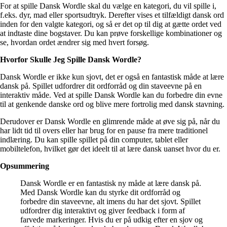
For at spille Dansk Wordle skal du vælge en kategori, du vil spille i,
f.eks. dyr, mad eller sportsudtryk. Derefter vises et tilfældigt dansk ord
inden for den valgte kategori, og så er det op til dig at gætte ordet ved
at indtaste dine bogstaver. Du kan prøve forskellige kombinationer og
se, hvordan ordet ændrer sig med hvert forsøg.
Hvorfor Skulle Jeg Spille Dansk Wordle?
Dansk Wordle er ikke kun sjovt, det er også en fantastisk måde at lære
dansk på. Spillet udfordrer dit ordforråd og din staveevne på en
interaktiv måde. Ved at spille Dansk Wordle kan du forbedre din evne
til at genkende danske ord og blive mere fortrolig med dansk stavning.
Derudover er Dansk Wordle en glimrende måde at øve sig på, når du
har lidt tid til overs eller har brug for en pause fra mere traditionel
indlæring. Du kan spille spillet på din computer, tablet eller
mobiltelefon, hvilket gør det ideelt til at lære dansk uanset hvor du er.
Opsummering
Dansk Wordle er en fantastisk ny måde at lære dansk på.
Med Dansk Wordle kan du styrke dit ordforråd og
forbedre din staveevne, alt imens du har det sjovt. Spillet
udfordrer dig interaktivt og giver feedback i form af
farvede markeringer. Hvis du er på udkig efter en sjov og