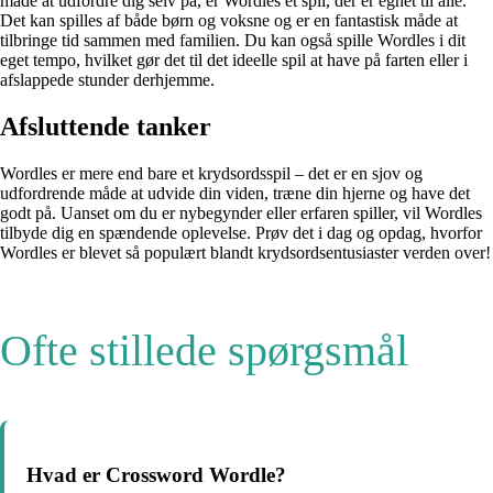
måde at udfordre dig selv på, er Wordles et spil, der er egnet til alle.
Det kan spilles af både børn og voksne og er en fantastisk måde at
tilbringe tid sammen med familien. Du kan også spille Wordles i dit
eget tempo, hvilket gør det til det ideelle spil at have på farten eller i
afslappede stunder derhjemme.
Afsluttende tanker
Wordles er mere end bare et krydsordsspil – det er en sjov og
udfordrende måde at udvide din viden, træne din hjerne og have det
godt på. Uanset om du er nybegynder eller erfaren spiller, vil Wordles
tilbyde dig en spændende oplevelse. Prøv det i dag og opdag, hvorfor
Wordles er blevet så populært blandt krydsordsentusiaster verden over!
Ofte stillede spørgsmål
Hvad er Crossword Wordle?