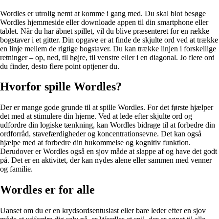
Wordles er utrolig nemt at komme i gang med. Du skal blot besøge
Wordles hjemmeside eller downloade appen til din smartphone eller
tablet. Når du har åbnet spillet, vil du blive præsenteret for en række
bogstaver i et gitter. Din opgave er at finde de skjulte ord ved at trække
en linje mellem de rigtige bogstaver. Du kan trække linjen i forskellige
retninger – op, ned, til højre, til venstre eller i en diagonal. Jo flere ord
du finder, desto flere point optjener du.
Hvorfor spille Wordles?
Der er mange gode grunde til at spille Wordles. For det første hjælper
det med at stimulere din hjerne. Ved at lede efter skjulte ord og
udfordre din logiske tænkning, kan Wordles bidrage til at forbedre din
ordforråd, stavefærdigheder og koncentrationsevne. Det kan også
hjælpe med at forbedre din hukommelse og kognitiv funktion.
Derudover er Wordles også en sjov måde at slappe af og have det godt
på. Det er en aktivitet, der kan nydes alene eller sammen med venner
og familie.
Wordles er for alle
Uanset om du er en krydsordsentusiast eller bare leder efter en sjov