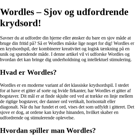
Wordles – Sjov og udfordrende
krydsord!
Savner du at udfordre din hjerne eller ønsker du bare en sjov måde at
bruge din fritid på? Så er Wordles måske lige noget for dig! Wordles er
en krydsordspil, der kombinerer kreativitet og logisk tænkning på en
unik og spændende måde. I denne artikel vil vi udforske Wordles og
hvordan det kan bringe dig underholdning og intellektuel stimulering.
Hvad er Wordles?
Wordles er en moderne variant af det klassiske krydsordspil. I stedet
for at have et gitter af sorte og hvide firkanter, har Wordles et gitter af
bogstaver. Dit mål er at finde skjulte ord ved at trække en linje mellem
de rigtige bogstaver, der danner ord vertikalt, horisontalt eller
diagonalt. Når du har fundet et ord, vises det som udfyldt i gitteret. Det
sjove er dog, at ordene kan krydse hinanden, hvilket skaber en
udfordrende og stimulerende oplevelse.
Hvordan spiller man Wordles?