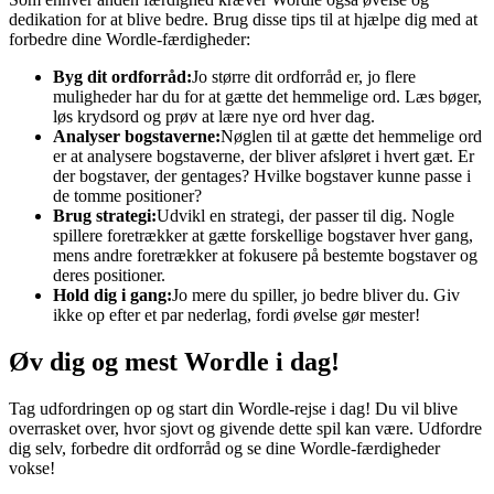
dedikation for at blive bedre. Brug disse tips til at hjælpe dig med at
forbedre dine Wordle-færdigheder:
Byg dit ordforråd:
Jo større dit ordforråd er, jo flere
muligheder har du for at gætte det hemmelige ord. Læs bøger,
løs krydsord og prøv at lære nye ord hver dag.
Analyser bogstaverne:
Nøglen til at gætte det hemmelige ord
er at analysere bogstaverne, der bliver afsløret i hvert gæt. Er
der bogstaver, der gentages? Hvilke bogstaver kunne passe i
de tomme positioner?
Brug strategi:
Udvikl en strategi, der passer til dig. Nogle
spillere foretrækker at gætte forskellige bogstaver hver gang,
mens andre foretrækker at fokusere på bestemte bogstaver og
deres positioner.
Hold dig i gang:
Jo mere du spiller, jo bedre bliver du. Giv
ikke op efter et par nederlag, fordi øvelse gør mester!
Øv dig og mest Wordle i dag!
Tag udfordringen op og start din Wordle-rejse i dag! Du vil blive
overrasket over, hvor sjovt og givende dette spil kan være. Udfordre
dig selv, forbedre dit ordforråd og se dine Wordle-færdigheder
vokse!