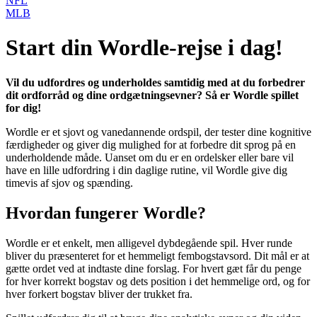
NFL
MLB
Start din Wordle-rejse i dag!
Vil du udfordres og underholdes samtidig med at du forbedrer
dit ordforråd og dine ordgætningsevner? Så er Wordle spillet
for dig!
Wordle er et sjovt og vanedannende ordspil, der tester dine kognitive
færdigheder og giver dig mulighed for at forbedre dit sprog på en
underholdende måde. Uanset om du er en ordelsker eller bare vil
have en lille udfordring i din daglige rutine, vil Wordle give dig
timevis af sjov og spænding.
Hvordan fungerer Wordle?
Wordle er et enkelt, men alligevel dybdegående spil. Hver runde
bliver du præsenteret for et hemmeligt fembogstavsord. Dit mål er at
gætte ordet ved at indtaste dine forslag. For hvert gæt får du penge
for hver korrekt bogstav og dets position i det hemmelige ord, og for
hver forkert bogstav bliver der trukket fra.