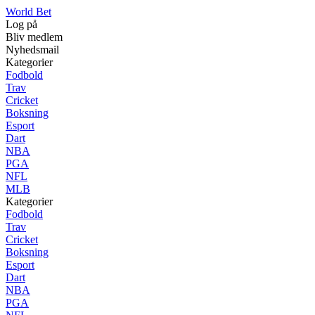
World Bet
Log på
Bliv medlem
Nyhedsmail
Kategorier
Fodbold
Trav
Cricket
Boksning
Esport
Dart
NBA
PGA
NFL
MLB
Kategorier
Fodbold
Trav
Cricket
Boksning
Esport
Dart
NBA
PGA