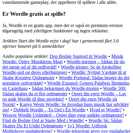
vanedannende gameplay, der appellerer til spillere i alle aldre.
Er Wordle gratis at spille?
Ja, Wordle er en gratis app, men der er også en premium-version
tilgængelig med yderligere funktioner og ingen reklamer.
Artiklen Start din Wordle-rejse i dag! har i gennemsnit fået
3.6
stjerner baseret på
6
anmeldelser
Andre populære artikler:
Den Bedste Startord til Wordle
•
Musik
Wordle: Oplev Musikkens Magi
•
Wordle-træning – Sådan får du
det meste ud af dit ordforråd!
•
Wordle-kloner: Se de forskellige
Wordle-spil og deres efterligninger
•
Wordle: Nyttigt Værktøj til at
Skabe Kreative Ordmønstre
•
Wordle Portugal: Sådan bruger du det
populære ordværktøj!
•
Wordle Espanol: Genera Palabras Ilimitadas
en Castellano
•
Sådan bekæmper du Wordle-truslen
•
Wordle 500:
Sådan skaber du et flot ordmønster
•
Opret din egen Wordle – Lav
en unik Wordle til dine projekter!
•
Opret din egen Wordle på
Norsk!
•
Kanye Wests Wordle: Se hvordan hans musik har udviklet
sig!
•
Dobbelt Wordle – To Ord i Én Wordle
•
Hvad er Wordle?
•
Weaver Wordle Unlimited – Opret dine egne unikke ordmønstre!
•
Find de Bedste Ord at Starte Med i Wørdle!
•
Wordle Sk: Sådan
Skaber Du Et Unikt Ordmønster
•
1v1 Wordle: Udforsk
Multiplayer-mulighederne!
•
Wordle-teknologi giver nye muligheder