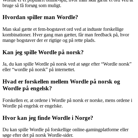
bruge så få forsøg som muligt.
Hvordan spiller man Wordle?
Man skal gætte et fem-bogstavet ord ved at indtaste forskellige
kombinationer. Hver gang man gætter, får man feedback på, hvor
mange bogstaver der er rigtige og på rette plads.
Kan jeg spille Wordle på norsk?
Ja, du kan spille Wordle på norsk ved at søge efter “Wordle norsk”
eller “wordle på norsk” på internettet.
Hvad er forskellen mellem Wordle på norsk og
Wordle på engelsk?
Forskellen er, at ordene i Wordle på norsk er norske, mens ordene i
Wordle på engelsk er engelske.
Hvor kan jeg finde Wordle i Norge?
Du kan spille Wordle på forskellige online-gamingplatforme eller
søge efter det på norsk Wordle-sider.