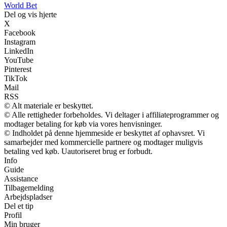
World Bet
Del og vis hjerte
X
Facebook
Instagram
LinkedIn
YouTube
Pinterest
TikTok
Mail
RSS
© Alt materiale er beskyttet.
© Alle rettigheder forbeholdes. Vi deltager i affiliateprogrammer og
modtager betaling for køb via vores henvisninger.
© Indholdet på denne hjemmeside er beskyttet af ophavsret. Vi
samarbejder med kommercielle partnere og modtager muligvis
betaling ved køb. Uautoriseret brug er forbudt.
Info
Guide
Assistance
Tilbagemelding
Arbejdspladser
Del et tip
Profil
Min bruger