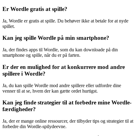
Er Wordle gratis at spille?
Ja, Wordle er gratis at spille. Du behøver ikke at betale for at nyde
spillet.
Kan jeg spille Wordle på min smartphone?
Ja, der findes apps til Wordle, som du kan downloade på din
smartphone og spille, når du er på farten.
Er der en mulighed for at konkurrere mod andre
spillere i Wordle?
Ja, du kan spille Wordle mod andre spillere eller udfordre dine
venner til at se, hvem der kan gætte ordet hurtigst.
Kan jeg finde strategier til at forbedre mine Wordle-
færdigheder?
Ja, der er mange online ressourcer, der tilbyder tips og strategier til at
forbedre din Wordle-spilydeevne.