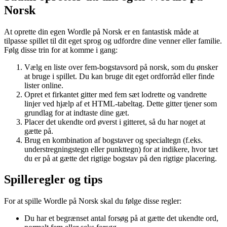
Norsk
At oprette din egen Wordle på Norsk er en fantastisk måde at
tilpasse spillet til dit eget sprog og udfordre dine venner eller familie.
Følg disse trin for at komme i gang:
Vælg en liste over fem-bogstavsord på norsk, som du ønsker
at bruge i spillet. Du kan bruge dit eget ordforråd eller finde
lister online.
Opret et firkantet gitter med fem sæt lodrette og vandrette
linjer ved hjælp af et HTML-tabeltag. Dette gitter tjener som
grundlag for at indtaste dine gæt.
Placer det ukendte ord øverst i gitteret, så du har noget at
gætte på.
Brug en kombination af bogstaver og specialtegn (f.eks.
understregningstegn eller punkttegn) for at indikere, hvor tæt
du er på at gætte det rigtige bogstav på den rigtige placering.
Spilleregler og tips
For at spille Wordle på Norsk skal du følge disse regler:
Du har et begrænset antal forsøg på at gætte det ukendte ord,