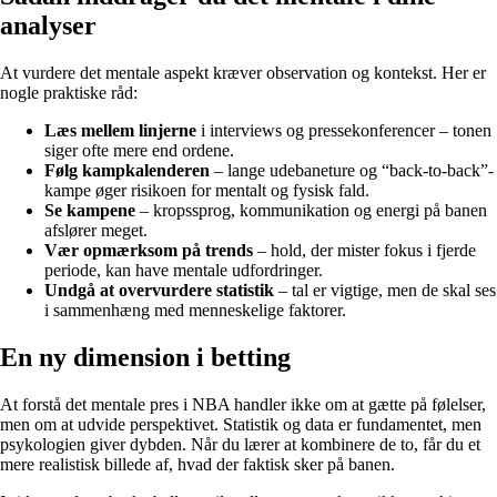
analyser
At vurdere det mentale aspekt kræver observation og kontekst. Her er
nogle praktiske råd:
Læs mellem linjerne
i interviews og pressekonferencer – tonen
siger ofte mere end ordene.
Følg kampkalenderen
– lange udebaneture og “back-to-back”-
kampe øger risikoen for mentalt og fysisk fald.
Se kampene
– kropssprog, kommunikation og energi på banen
afslører meget.
Vær opmærksom på trends
– hold, der mister fokus i fjerde
periode, kan have mentale udfordringer.
Undgå at overvurdere statistik
– tal er vigtige, men de skal ses
i sammenhæng med menneskelige faktorer.
En ny dimension i betting
At forstå det mentale pres i NBA handler ikke om at gætte på følelser,
men om at udvide perspektivet. Statistik og data er fundamentet, men
psykologien giver dybden. Når du lærer at kombinere de to, får du et
mere realistisk billede af, hvad der faktisk sker på banen.