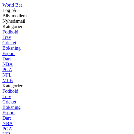
World Bet
Log på
Bliv medlem
Nyhedsmail
Kategorier
Fodbold
Trav
Cricket
Boksning
Esport
Dart
NBA
PGA
NFL
MLB
Kategorier
Fodbold
Trav
Cricket
Boksning
Esport
Dart
NBA
PGA