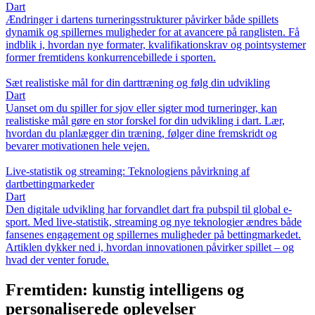
Dart
Ændringer i dartens turneringsstrukturer påvirker både spillets
dynamik og spillernes muligheder for at avancere på ranglisten. Få
indblik i, hvordan nye formater, kvalifikationskrav og pointsystemer
former fremtidens konkurrencebillede i sporten.
Sæt realistiske mål for din darttræning og følg din udvikling
Dart
Uanset om du spiller for sjov eller sigter mod turneringer, kan
realistiske mål gøre en stor forskel for din udvikling i dart. Lær,
hvordan du planlægger din træning, følger dine fremskridt og
bevarer motivationen hele vejen.
Live-statistik og streaming: Teknologiens påvirkning af
dartbettingmarkeder
Dart
Den digitale udvikling har forvandlet dart fra pubspil til global e-
sport. Med live-statistik, streaming og nye teknologier ændres både
fansenes engagement og spillernes muligheder på bettingmarkedet.
Artiklen dykker ned i, hvordan innovationen påvirker spillet – og
hvad der venter forude.
Fremtiden: kunstig intelligens og
personaliserede oplevelser