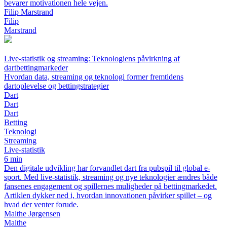
bevarer motivationen hele vejen.
Filip Marstrand
Filip
Marstrand
Live-statistik og streaming: Teknologiens påvirkning af
dartbettingmarkeder
Hvordan data, streaming og teknologi former fremtidens
dartoplevelse og bettingstrategier
Dart
Dart
Dart
Betting
Teknologi
Streaming
Live-statistik
6 min
Den digitale udvikling har forvandlet dart fra pubspil til global e-
sport. Med live-statistik, streaming og nye teknologier ændres både
fansenes engagement og spillernes muligheder på bettingmarkedet.
Artiklen dykker ned i, hvordan innovationen påvirker spillet – og
hvad der venter forude.
Malthe Jørgensen
Malthe