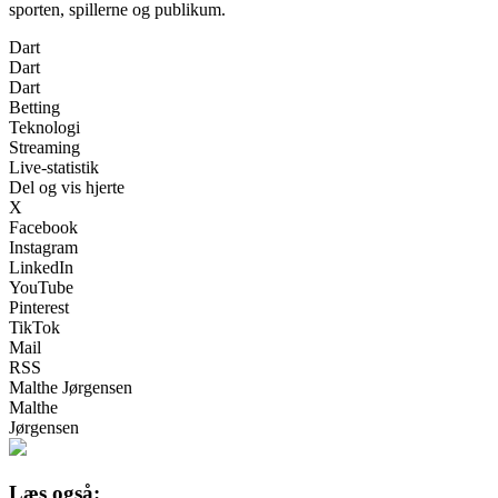
sporten, spillerne og publikum.
Dart
Dart
Dart
Betting
Teknologi
Streaming
Live-statistik
Del og vis hjerte
X
Facebook
Instagram
LinkedIn
YouTube
Pinterest
TikTok
Mail
RSS
Malthe Jørgensen
Malthe
Jørgensen
Læs også: