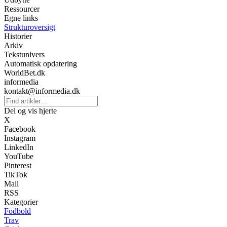
Ressourcer
Egne links
Strukturoversigt
Historier
Arkiv
Tekstunivers
Automatisk opdatering
WorldBet.dk
informedia
kontakt@informedia.dk
Del og vis hjerte
X
Facebook
Instagram
LinkedIn
YouTube
Pinterest
TikTok
Mail
RSS
Kategorier
Fodbold
Trav