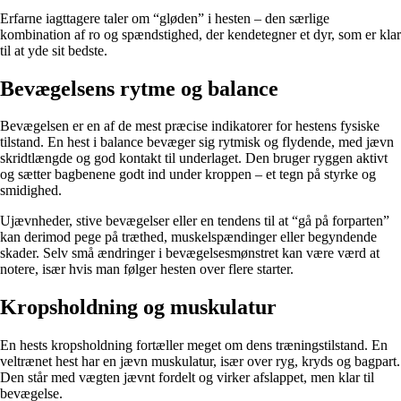
Erfarne iagttagere taler om “gløden” i hesten – den særlige
kombination af ro og spændstighed, der kendetegner et dyr, som er klar
til at yde sit bedste.
Bevægelsens rytme og balance
Bevægelsen er en af de mest præcise indikatorer for hestens fysiske
tilstand. En hest i balance bevæger sig rytmisk og flydende, med jævn
skridtlængde og god kontakt til underlaget. Den bruger ryggen aktivt
og sætter bagbenene godt ind under kroppen – et tegn på styrke og
smidighed.
Ujævnheder, stive bevægelser eller en tendens til at “gå på forparten”
kan derimod pege på træthed, muskelspændinger eller begyndende
skader. Selv små ændringer i bevægelsesmønstret kan være værd at
notere, især hvis man følger hesten over flere starter.
Kropsholdning og muskulatur
En hests kropsholdning fortæller meget om dens træningstilstand. En
veltrænet hest har en jævn muskulatur, især over ryg, kryds og bagpart.
Den står med vægten jævnt fordelt og virker afslappet, men klar til
bevægelse.