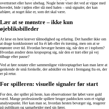
overtrænet eller have ubehag. Nogle heste viser det ved at vippe med
hovedet, bide i tøjlen eller slå med halen – små signaler, der kan
afsløre, at noget ikke er, som det skal være.
Lær at se mønstre – ikke kun
øjebliksbilleder
At læse en hest kræver tålmodighed og erfaring. Det handler ikke om
at drage konklusioner ud fra ét løb eller én træning, men om at se
mønstre over tid. Hvordan bevæger hesten sig, når den er i topform?
Hvordan ændrer dens kropssprog sig, når den er træt eller på vej
tilbage efter pause?
Ved at føre notater eller sammenligne videooptagelser kan man lære at
genkende de små forskelle, der adskiller en hest i fremgang fra en, der
er på retur.
For spilleren: visuelle signaler før start
For den, der spiller på heste, kan observationer før løbet være guld
værd. Mange professionelle spillere bruger paddocken som et vigtigt
analysepunkt. Her kan man se, hvordan hesten bevæger sig, reagerer
på publikum og samarbejder med sin fører.