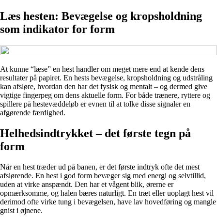
Læs hesten: Bevægelse og kropsholdning
som indikator for form
At kunne “læse” en hest handler om meget mere end at kende dens
resultater på papiret. En hests bevægelse, kropsholdning og udstråling
kan afsløre, hvordan den har det fysisk og mentalt – og dermed give
vigtige fingerpeg om dens aktuelle form. For både trænere, ryttere og
spillere på hestevæddeløb er evnen til at tolke disse signaler en
afgørende færdighed.
Helhedsindtrykket – det første tegn på
form
Når en hest træder ud på banen, er det første indtryk ofte det mest
afslørende. En hest i god form bevæger sig med energi og selvtillid,
uden at virke anspændt. Den har et vågent blik, ørerne er
opmærksomme, og halen bæres naturligt. En træt eller uoplagt hest vil
derimod ofte virke tung i bevægelsen, have lav hovedføring og mangle
gnist i øjnene.