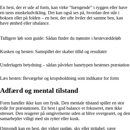
En hest, der er ude af form, kan virke “hængende” i ryggen eller have
en uens muskeludvikling. Det kan også ses på, hvordan den står i
boksen eller på folden – en hest, der ofte hviler det samme ben, kan
have ømhed eller ubalance.
Tidligere løb som guide: Sådan finder du mønstre i hestevæddeløb
Kusken og hesten: Samspillet der skaber tillid og resultater
Underlagets betydning – sådan påvirker banetypen hestenes præstation
Læs hesten: Bevægelse og kropsholdning som indikator for form
Adfærd og mental tilstand
Form handler ikke kun om fysik. Den mentale tilstand spiller en stor
rolle for præstationen. En hest i god balance er fokuseret, men ikke
stresset. Den reagerer på omgivelserne uden at blive overgearet, og den
samarbejder villigt med sin rytter eller kusk.
Omvendt kan en hest, der virker rastløs, sky eller irritabel, være