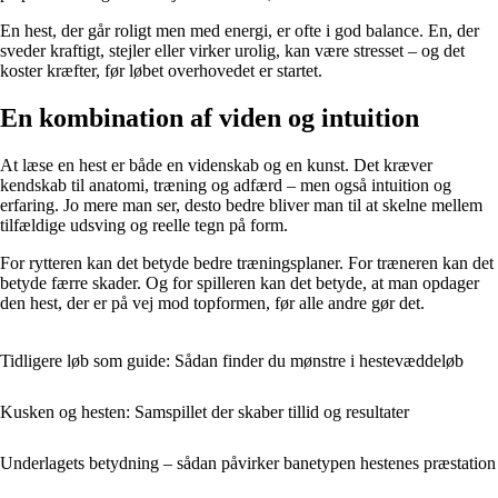
En hest, der går roligt men med energi, er ofte i god balance. En, der
sveder kraftigt, stejler eller virker urolig, kan være stresset – og det
koster kræfter, før løbet overhovedet er startet.
En kombination af viden og intuition
At læse en hest er både en videnskab og en kunst. Det kræver
kendskab til anatomi, træning og adfærd – men også intuition og
erfaring. Jo mere man ser, desto bedre bliver man til at skelne mellem
tilfældige udsving og reelle tegn på form.
For rytteren kan det betyde bedre træningsplaner. For træneren kan det
betyde færre skader. Og for spilleren kan det betyde, at man opdager
den hest, der er på vej mod topformen, før alle andre gør det.
Tidligere løb som guide: Sådan finder du mønstre i hestevæddeløb
Kusken og hesten: Samspillet der skaber tillid og resultater
Underlagets betydning – sådan påvirker banetypen hestenes præstation