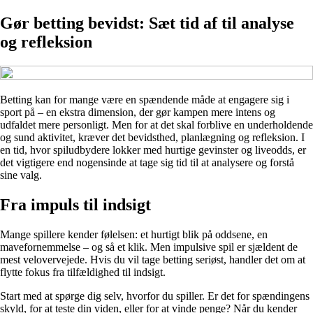
Gør betting bevidst: Sæt tid af til analyse
og refleksion
Betting kan for mange være en spændende måde at engagere sig i
sport på – en ekstra dimension, der gør kampen mere intens og
udfaldet mere personligt. Men for at det skal forblive en underholdende
og sund aktivitet, kræver det bevidsthed, planlægning og refleksion. I
en tid, hvor spiludbydere lokker med hurtige gevinster og liveodds, er
det vigtigere end nogensinde at tage sig tid til at analysere og forstå
sine valg.
Fra impuls til indsigt
Mange spillere kender følelsen: et hurtigt blik på oddsene, en
mavefornemmelse – og så et klik. Men impulsive spil er sjældent de
mest velovervejede. Hvis du vil tage betting seriøst, handler det om at
flytte fokus fra tilfældighed til indsigt.
Start med at spørge dig selv, hvorfor du spiller. Er det for spændingens
skyld, for at teste din viden, eller for at vinde penge? Når du kender