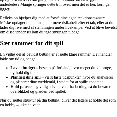
anderledes? Mange springer dette trin over, men det er her, læringen
ligger.
Refleksion hjælper dig med at forstå dine egne reaktionsmønstre.
Måske opdager du, at du spiller mere risikabelt efter et tab, eller at du
lader dig rive med af stemningen under livekampe. Ved at blive bevidst
om disse tendenser kan du tage styringen tilbage.
Sæt rammer for dit spil
En vigtig del af bevidst betting er at sætte klare rammer. Det handler
både om tid og penge.
Lav et budget
– bestem på forhånd, hvor meget du vil bruge,
og hold dig til det.
Planlæg dine spil
– vælg faste tidspunkter, hvor du analyserer
og placerer dine væddemål, i stedet for at spille spontant.
Hold pauser
– giv dig selv tid væk fra betting, så du bevarer
overblikket og glæden ved spillet.
Når du sætter struktur på din betting, bliver det lettere at holde det som
en hobby – ikke en vane.