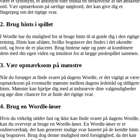
være et synonym, et antonym eller endda en beskrivelse af det ønskede
ord. Vær opmærksom på særlige nøgleord, der kan give dig et
fingerpeg om det rigtige svar.
2. Brug hints i spillet
I Wordle har du mulighed for at bruge hints til at guide dig i den rigtige
retning. Hints kan afsløre, hvilke bogstaver der findes i det ukendte
ord, og hvor de er placeret. Brug hintene nøje og prøv at kombinere
dem med din egen viden og intuition for at lægge puslespillet sammen.
3. Vær opmærksom på mønstre
Når du forsøger at finde svaret på dagens Wordle, er det vigtigt at være
opmærksom på eventuelle mønstre mellem dagens ledetråd og tidligere
hints. Mønstre kan hjælpe dig med at indsnævre dine valgmuligheder
og øge dine chancer for at finde det rigtige svar.
4. Brug en Wordle-løser
Hvis du virkelig sidder fast og ikke kan finde svaret på dagens Wordle,
kan du overveje at bruge en Wordle-løser. En Wordle-løser er et
onlineværktøj, der kan generere mulige svar baseret på de kendte hints
og bogstaver. Brug dog denne mulighed med forsigtighed, da det kan