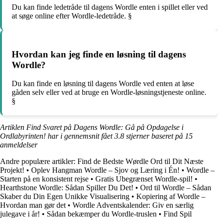
Du kan finde ledetråde til dagens Wordle enten i spillet eller ved
at søge online efter Wordle-ledetråde. §
Hvordan kan jeg finde en løsning til dagens
Wordle?
Du kan finde en løsning til dagens Wordle ved enten at løse
gåden selv eller ved at bruge en Wordle-løsningstjeneste online.
§
Artiklen Find Svaret på Dagens Wordle: Gå på Opdagelse i
Ordlabyrinten! har i gennemsnit fået
3.8
stjerner baseret på
15
anmeldelser
Andre populære artikler:
Find de Bedste Wørdle Ord til Dit Næste
Projekt!
•
Oplev Hangman Wordle – Sjov og Læring i Én!
•
Wordle –
Starten på en konsistent rejse
•
Gratis Ubegrænset Wordle-spil!
•
Hearthstone Wordle: Sådan Spiller Du Det!
•
Ord til Wordle – Sådan
Skaber du Din Egen Unikke Visualisering
•
Kopiering af Wordle –
Hvordan man gør det
•
Wordle Adventskalender: Giv en særlig
julegave i år!
•
Sådan bekæmper du Wordle-truslen
•
Find Spil