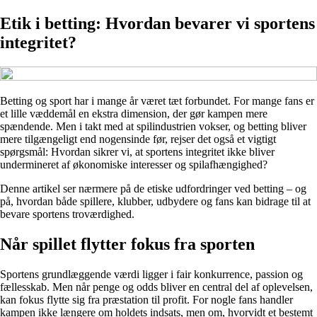
Etik i betting: Hvordan bevarer vi sportens
integritet?
Betting og sport har i mange år været tæt forbundet. For mange fans er
et lille væddemål en ekstra dimension, der gør kampen mere
spændende. Men i takt med at spilindustrien vokser, og betting bliver
mere tilgængeligt end nogensinde før, rejser det også et vigtigt
spørgsmål: Hvordan sikrer vi, at sportens integritet ikke bliver
undermineret af økonomiske interesser og spilafhængighed?
Denne artikel ser nærmere på de etiske udfordringer ved betting – og
på, hvordan både spillere, klubber, udbydere og fans kan bidrage til at
bevare sportens troværdighed.
Når spillet flytter fokus fra sporten
Sportens grundlæggende værdi ligger i fair konkurrence, passion og
fællesskab. Men når penge og odds bliver en central del af oplevelsen,
kan fokus flytte sig fra præstation til profit. For nogle fans handler
kampen ikke længere om holdets indsats, men om, hvorvidt et bestemt