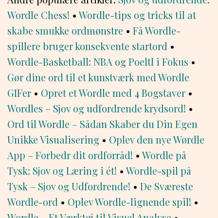
Wordle Chess!
•
Wordle-tips og tricks til at
skabe smukke ordmønstre
•
Få Wordle-
spillere bruger konsekvente startord
•
Wordle-Basketball: NBA og Poeltl i Fokus
•
Gør dine ord til et kunstværk med Wordle
GIFer
•
Opret et Wordle med 4 Bogstaver
•
Wordles – Sjov og udfordrende krydsord!
•
Ord til Wordle – Sådan Skaber du Din Egen
Unikke Visualisering
•
Oplev den nye Wørdle
App – Forbedr dit ordforråd!
•
Wordle på
Tysk: Sjov og Læring i ét!
•
Wordle-spil på
Tysk – Sjov og Udfordrende!
•
De Sværeste
Wordle-ord
•
Oplev Wordle-lignende spil!
•
Wordle – Et Værktøj til Visuel Analyse
•