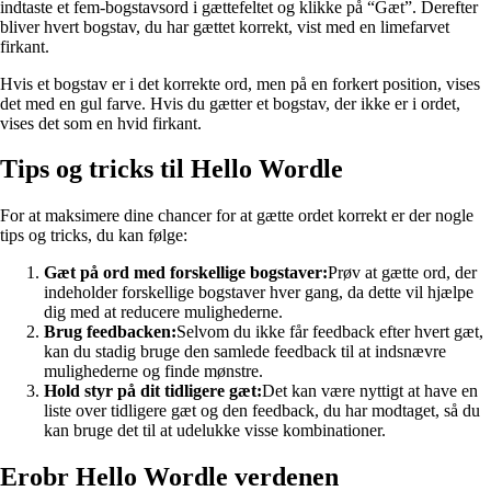
indtaste et fem-bogstavsord i gættefeltet og klikke på “Gæt”. Derefter
bliver hvert bogstav, du har gættet korrekt, vist med en limefarvet
firkant.
Hvis et bogstav er i det korrekte ord, men på en forkert position, vises
det med en gul farve. Hvis du gætter et bogstav, der ikke er i ordet,
vises det som en hvid firkant.
Tips og tricks til Hello Wordle
For at maksimere dine chancer for at gætte ordet korrekt er der nogle
tips og tricks, du kan følge:
Gæt på ord med forskellige bogstaver:
Prøv at gætte ord, der
indeholder forskellige bogstaver hver gang, da dette vil hjælpe
dig med at reducere mulighederne.
Brug feedbacken:
Selvom du ikke får feedback efter hvert gæt,
kan du stadig bruge den samlede feedback til at indsnævre
mulighederne og finde mønstre.
Hold styr på dit tidligere gæt:
Det kan være nyttigt at have en
liste over tidligere gæt og den feedback, du har modtaget, så du
kan bruge det til at udelukke visse kombinationer.
Erobr Hello Wordle verdenen